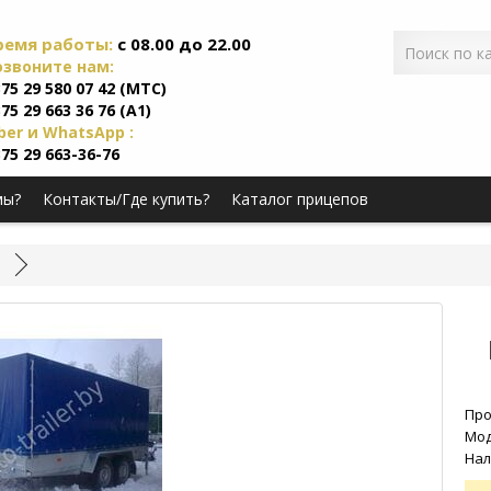
ремя работы:
c 08.00 до 22.00
озвоните нам:
75 29 580 07 42 (МТС)
75 29 663 36 76 (А1)
ber и WhatsApp :
75 29 663-36-76
мы?
Контакты/Где купить?
Каталог прицепов
Про
Мод
Нал