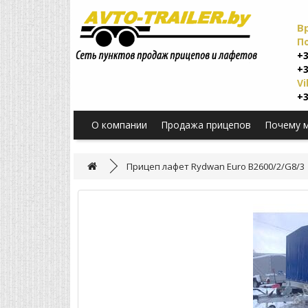
В
П
+3
+3
Vi
+3
О компании
Продажа прицепов
Почему 
Прицеп лафет Rydwan Euro B2600/2/G8/3