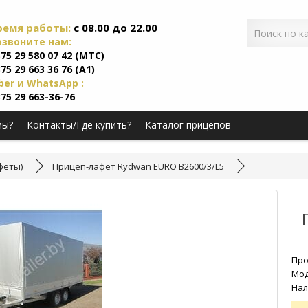
ремя работы:
c 08.00 до 22.00
озвоните нам:
75 29 580 07 42 (МТС)
75 29 663 36 76 (А1)
ber и WhatsApp :
75 29 663-36-76
мы?
Контакты/Где купить?
Каталог прицепов
афеты)
Прицеп-лафет Rydwan EURO B2600/3/L5
Про
Мод
Нал