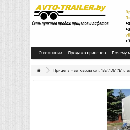
В
П
+3
+3
Vi
+3
О компании
Продажа прицепов
Почему 
Прицепы - автовозы кат. “BE”,”DE”,”E” (л