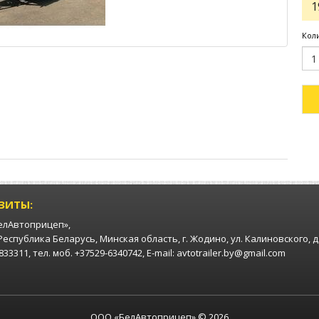
1
Кол
ЗИТЫ:
елАвтоприцеп»,
 Республика Беларусь, Минская область, г. Жодино, ул. Калиновского, д
33311, тел. моб. +37529-6340742, E-mail: avtotrailer.by@gmail.com
ООО «БелАвтоприцеп» © 2026