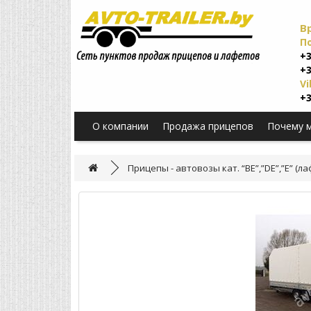
В
П
+3
+3
Vi
+3
О компании
Продажа прицепов
Почему 
Прицепы - автовозы кат. “BE”,”DE”,”E” (л