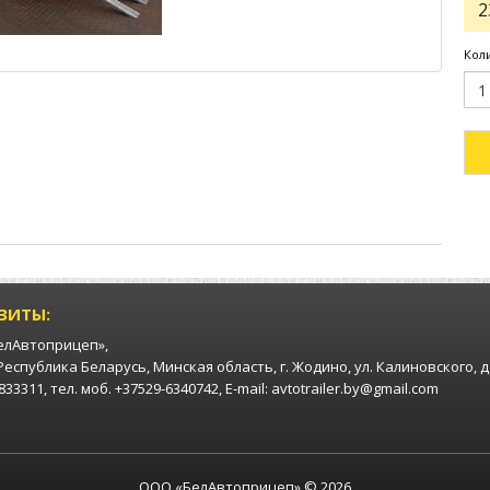
2
Кол
ЗИТЫ:
елАвтоприцеп»,
 Республика Беларусь, Минская область, г. Жодино, ул. Калиновского, д
33311, тел. моб. +37529-6340742, E-mail: avtotrailer.by@gmail.com
ООО «БелАвтоприцеп» © 2026