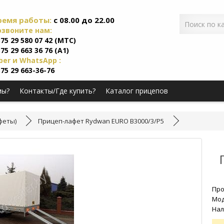
ремя работы:
c 08.00 до 22.00
озвоните нам:
75 29 580 07 42 (МТС)
75 29 663 36 76 (А1)
ber и WhatsApp :
75 29 663-36-76
мы?
Контакты/Где купить?
Каталог прицепов
афеты)
Прицеп-лафет Rydwan EURO B3000/3/P5
Про
Мод
Нал