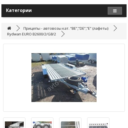
Категории
Прицепы - автовозы кат. “BE”,”DE”,”E” (лафеты)
Rydwan EURO B2600/2/G8/2