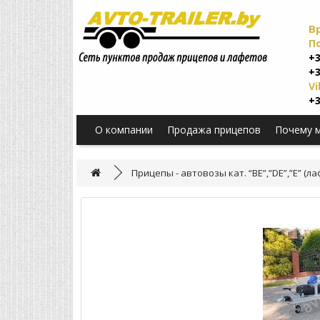
В
П
+3
+3
Vi
+3
О компании
Продажа прицепов
Почему 
Прицепы - автовозы кат. “BE”,”DE”,”E” (л