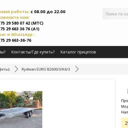
ремя работы:
c 08.00 до 22.00
озвоните нам:
75 29 580 07 42 (МТС)
75 29 663 36 76 (А1)
ber и WhatsApp :
75 29 663-36-76
мы?
Контакты/Где купить?
Каталог прицепов
афеты)
Rydwan EURO B2600/3/K6/3
Про
Мод
Нал
2