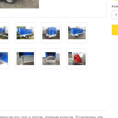
Кол
аркасом под тент и тентом, опорным колесом. Установлены две