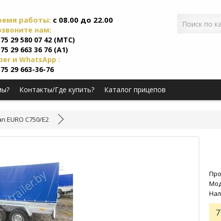
ремя работы:
c 08.00 до 22.00
озвоните нам:
75 29 580 07 42 (МТС)
75 29 663 36 76 (А1)
ber и WhatsApp :
75 29 663-36-76
мы?
Контакты/Где купить?
Каталог прицепов
n EURO C750/E2
Про
Мод
Нал
7