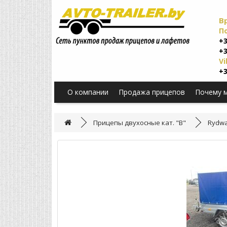
В
П
+3
+3
Vi
+3
О компании
Продажа прицепов
Почему 
Прицепы двухосные кат. "B"
Rydwa