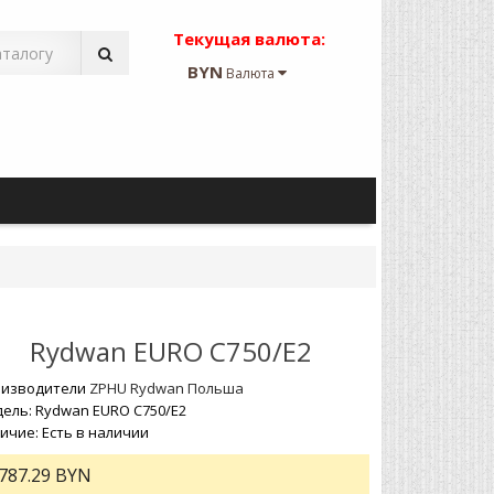
Текущая валюта:
BYN
Валюта
Rydwan EURO C750/E2
изводители
ZPHU Rydwan Польша
ель: Rydwan EURO C750/E2
ичие: Есть в наличии
787.29 BYN