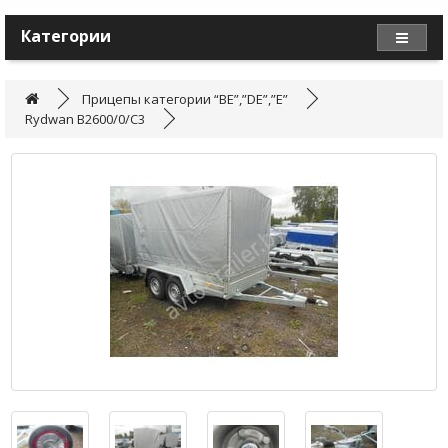
Категории
Прицепы категории “BE”,”DE”,”E”
Rydwan B2600/0/C3