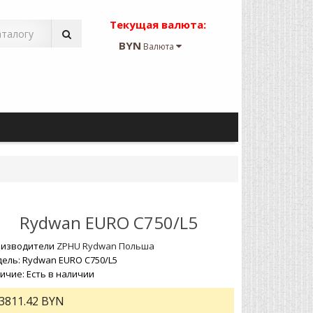
Текущая валюта:
BYN
Валюта
Rydwan EURO C750/L5
изводители
ZPHU Rydwan Польша
ель: Rydwan EURO C750/L5
ичие: Есть в наличии
3811.42 BYN