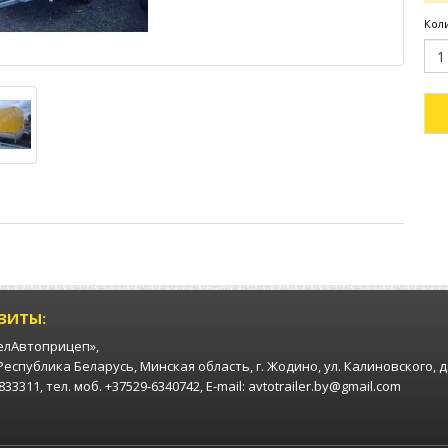
Кол
ЗИТЫ:
елАвтоприцеп»,
 Республика Беларусь, Минская область, г. Жодино, ул. Калиновского, д
33311, тел. моб. +37529-6340742, E-mail: avtotrailer.by@gmail.com