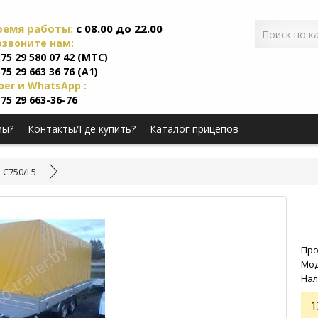
ремя работы:
c 08.00 до 22.00
озвоните нам:
75 29 580 07 42 (МТС)
75 29 663 36 76 (А1)
ber и WhatsApp :
75 29 663-36-76
мы?
Контакты/Где купить?
Каталог прицепов
 C750/L5
Про
Мод
Нал
1