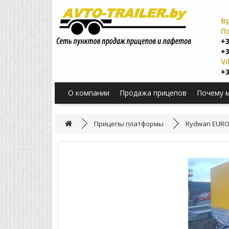
В
П
+3
+3
Vi
+3
О компании
Продажа прицепов
Почему 
Прицепы платформы
Rydwan EURO