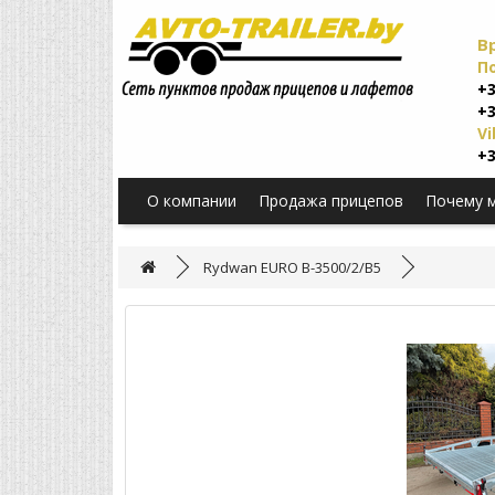
В
П
+3
+3
Vi
+3
О компании
Продажа прицепов
Почему 
Rydwan EURO B-3500/2/B5