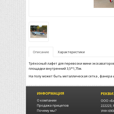
Описание
Характеристики
Трёхосный лафет для перевозки мини экскаваторов
площадки внутренний 3,5*1,75м.
На полу может быть металлическая сетка , фанера 
ИНФОРМАЦИЯ
РЕКВИ
О компании
ООО «Б
Продажа прицепов
222223,
Почему мы?
УНН 6908