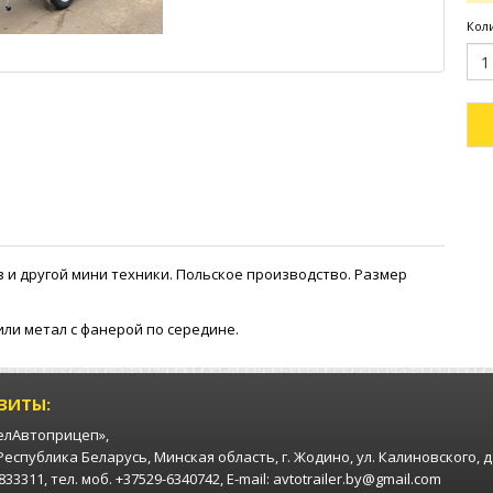
Кол
 и другой мини техники. Польское производство. Размер
или метал с фанерой по середине.
ЗИТЫ:
елАвтоприцеп»,
 Республика Беларусь, Минская область, г. Жодино, ул. Калиновского, д
33311, тел. моб. +37529-6340742, E-mail: avtotrailer.by@gmail.com