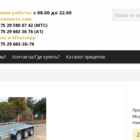
ремя работы:
c 08.00 до 22.00
озвоните нам:
75 29 580 07 42 (МТС)
75 29 663 36 76 (А1)
ber и WhatsApp :
75 29 663-36-76
мы?
Контакты/Где купить?
Каталог прицепов
Про
Мод
Нал
2